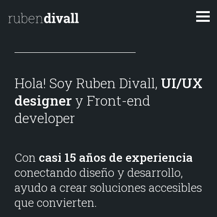
I
r
a
l
Inicio
c
o
Hola! Soy Ruben Divall,
UI/UX
Blog
n
designer
y Front-end
t
developer
Contacto
e
n
i
Con
casi 15 años de experiencia
d
conectando diseño y desarrollo,
o
ayudo a crear soluciones accesibles
que convierten.