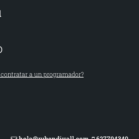
o
e contratar a un programador?
hola@rubendivall.com
627794340